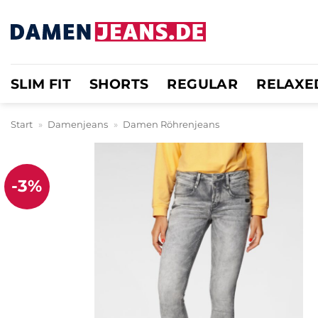
Zum
Inhalt
springen
SLIM FIT
SHORTS
REGULAR
RELAXE
Start
»
Damenjeans
»
Damen Röhrenjeans
-3%