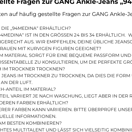
tellte Fragen zur GANG Ankle-Jeans „
ten auf häufig gestellte Fragen zur GANG Ankle-
DIE „94MEDINA“ ERHÄLTLICH?
4MEDINA“ IST IN DEN GRÖSSEN 24 BIS 34 ERHÄLTLICH.
W
NGERECHT AUS. WIR EMPFEHLEN, DEINE ÜBLICHE JEANSGR
 FRAUEN MIT KURVIGEN FIGUREN GEEIGNET?
 IM MATERIAL SORGT FÜR EINE BEQUEME PASSFORM UND
SSENTABELLE ZU KONSULTIEREN, UM DIE PERFEKTE GRÖS
CH IM TROCKNER TROCKNEN?
E JEANS IM TROCKNER ZU TROCKNEN, DA DIES DIE FOR
 AN DER LUFT.
H-ANTEIL IM MATERIAL?
EIL VARIIERT JE NACH WASCHUNG, LIEGT ABER IN DER 
ANDEREN FARBEN ERHÄLTLICH?
ERER FARBEN KANN VARIIEREN. BITTE ÜBERPRÜFE UNS
UELLE INFORMATIONEN.
 AM BESTEN KOMBINIEREN?
ECHTES MULTITALENT UND LÄSST SICH VIELSEITIG KOMBIN