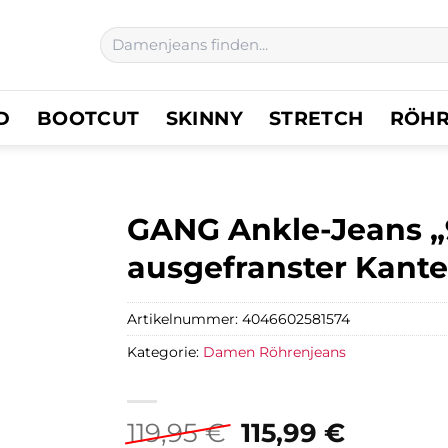
Suchen
nach:
D
BOOTCUT
SKINNY
STRETCH
RÖH
GANG Ankle-Jeans „
ausgefranster Kant
Artikelnummer:
4046602581574
Kategorie:
Damen Röhrenjeans
Ursprünglicher
Aktuell
119,95
€
115,99
€