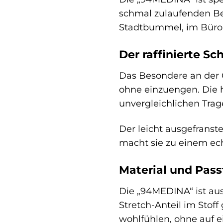
schmal zulaufenden Bei
Stadtbummel, im Büro 
Der raffinierte S
Das Besondere an der G
ohne einzuengen. Die h
unvergleichlichen Trag
Der leicht ausgefranst
macht sie zu einem ec
Material und Passf
Die „94MEDINA“ ist au
Stretch-Anteil im Stof
wohlfühlen, ohne auf e