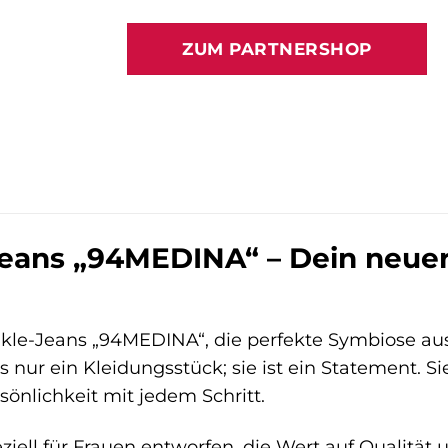
Preis
Preis
war:
ist:
ZUM PARTNERSHOP
119,95 €
115,99 €
ans „94MEDINA“ – Dein neuer L
le-Jeans „94MEDINA“, die perfekte Symbiose aus
ls nur ein Kleidungsstück; sie ist ein Statement. 
sönlichkeit mit jedem Schritt.
ziell für Frauen entworfen, die Wert auf Qualitä