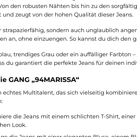
Von den robusten Nähten bis hin zu den sorgfält
 und zeugt von der hohen Qualität dieser Jeans.
r strapazierfähig, sondern auch unglaublich ange
n an, ohne einzuengen. So kannst du dich den ga
au, trendiges Grau oder ein auffälliger Farbton –
s du garantiert die perfekte Jeans für deinen indiv
r die GANG „94MARISSA“
 echtes Multitalent, das sich vielseitig kombinieren
:
ere die Jeans mit einem schlichten T-Shirt, einer
chen Look.
ge die Jeans mit einer eleganten Bluse, einem B