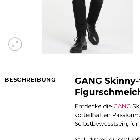
GANG Skinny-f
BESCHREIBUNG
Figurschmeich
Entdecke die
GANG
Ski
vorteilhaften Passform.
Selbstbewusstsein, für
Stell dir vor, du schlü