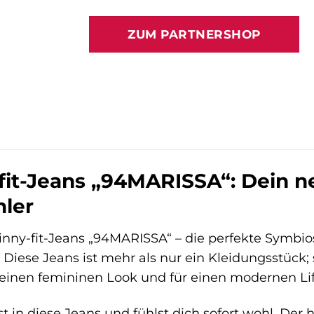
Preis
Preis
war:
ist:
ZUM PARTNERSHOP
129,95 €
103,99
it-Jeans „94MARISSA“: Dein ne
ler
nny-fit-Jeans „94MARISSA“ – die perfekte Symbios
 Diese Jeans ist mehr als nur ein Kleidungsstück; 
 einen femininen Look und für einen modernen Li
pfst in diese Jeans und fühlst dich sofort wohl. D