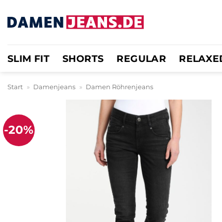
Zum
Inhalt
springen
SLIM FIT
SHORTS
REGULAR
RELAXE
Start
»
Damenjeans
»
Damen Röhrenjeans
-20%