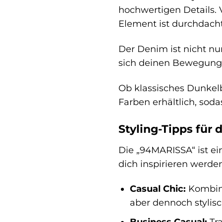
hochwertigen Details. 
Element ist durchdacht
Der Denim ist nicht nu
sich deinen Bewegunge
Ob klassisches Dunkelbl
Farben erhältlich, sodas
Styling-Tipps fü
Die „94MARISSA“ ist ein
dich inspirieren werden
Casual Chic:
Kombini
aber dennoch stylis
Business Casual:
Tra