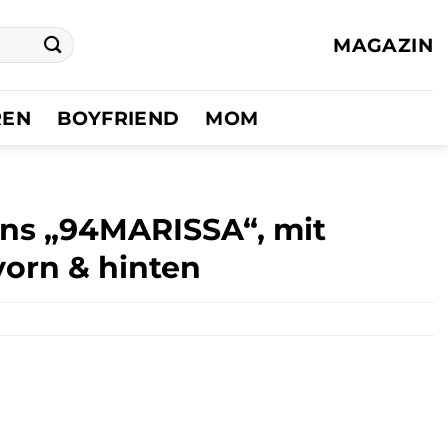
MAGAZIN
REN
BOYFRIEND
MOM
ans „94MARISSA“, mit
orn & hinten
r
ler