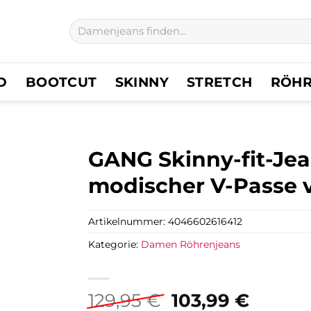
Suchen
nach:
D
BOOTCUT
SKINNY
STRETCH
RÖH
GANG Skinny-fit-Je
modischer V-Passe v
Artikelnummer:
4046602616412
Kategorie:
Damen Röhrenjeans
Ursprüngliche
Aktuel
129,95
€
103,99
€