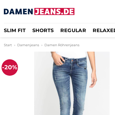
Zum
Inhalt
springen
SLIM FIT
SHORTS
REGULAR
RELAXE
Start
»
Damenjeans
»
Damen Röhrenjeans
-20%