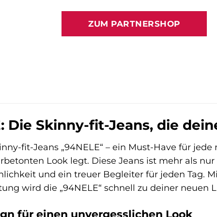
Preis
Preis
war:
ist:
ZUM PARTNERSHOP
109,95 €
107,99
ie Skinny-fit-Jeans, die deine
nny-fit-Jeans „94NELE“ – ein Must-Have für jede
rbetonten Look legt. Diese Jeans ist mehr als nur 
lichkeit und ein treuer Begleiter für jeden Tag. 
ung wird die „94NELE“ schnell zu deiner neuen Li
ign für einen unvergesslichen Look