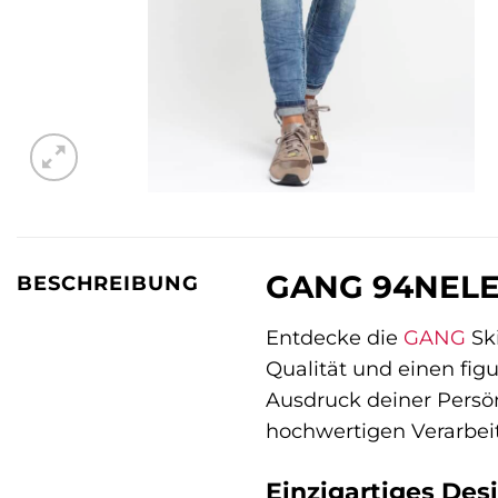
GANG 94NELE: D
BESCHREIBUNG
Entdecke die
GANG
Ski
Qualität und einen figu
Ausdruck deiner Persön
hochwertigen Verarbeit
Einzigartiges Des