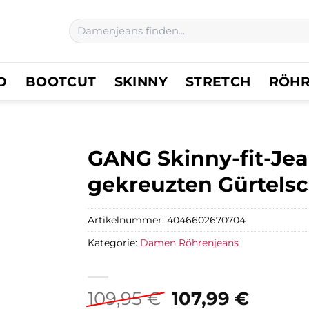
Suchen
nach:
D
BOOTCUT
SKINNY
STRETCH
RÖH
GANG Skinny-fit-Jea
gekreuzten Gürtels
Artikelnummer:
4046602670704
Kategorie:
Damen Röhrenjeans
Ursprüngliche
Aktuel
109,95
€
107,99
€