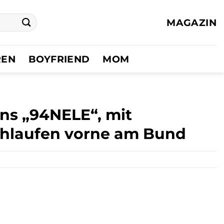
MAGAZIN
REN
BOYFRIEND
MOM
ns „94NELE“, mit
chlaufen vorne am Bund
r
ler