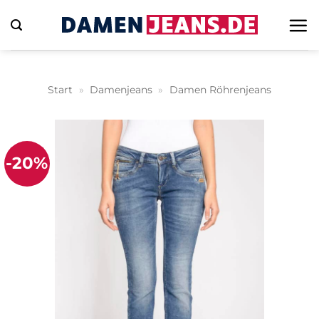
Zum
Inhalt
springen
Start
»
Damenjeans
»
Damen Röhrenjeans
-20%