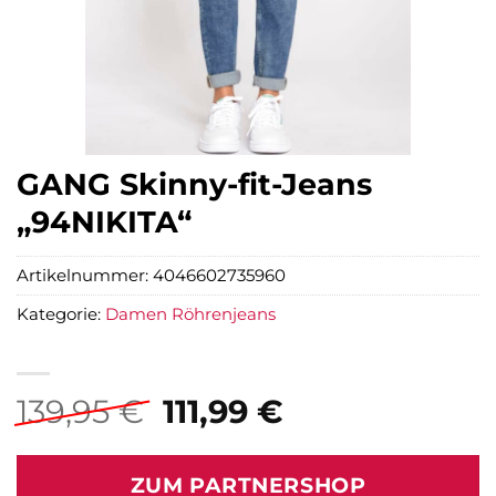
GANG Skinny-fit-Jeans
„94NIKITA“
Artikelnummer:
4046602735960
Kategorie:
Damen Röhrenjeans
Ursprünglicher
Aktueller
139,95
€
111,99
€
Preis
Preis
war:
ist:
ZUM PARTNERSHOP