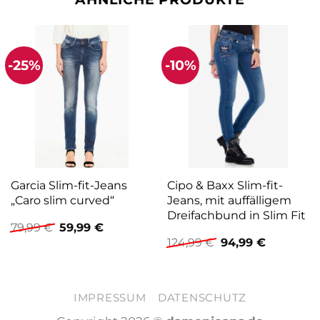
-25%
-10%
Garcia Slim-fit-Jeans
Cipo & Baxx Slim-fit-
„Caro slim curved“
Jeans, mit auffälligem
Dreifachbund in Slim Fit
Ursprünglicher
Aktueller
79,99
€
59,99
€
Preis
Preis
Ursprünglicher
Aktueller
124,99
€
94,99
€
war:
ist:
Preis
Preis
79,99 €
59,99 €.
war:
ist:
124,99 €
94,99 €.
IMPRESSUM
DATENSCHUTZ