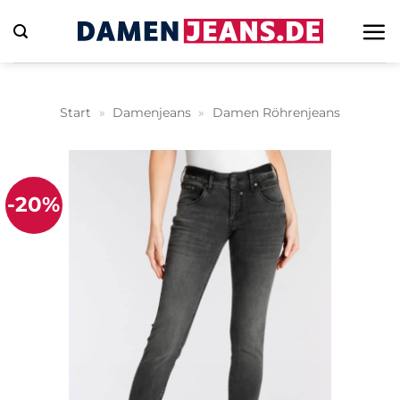
Zum
Inhalt
springen
Start
»
Damenjeans
»
Damen Röhrenjeans
-20%