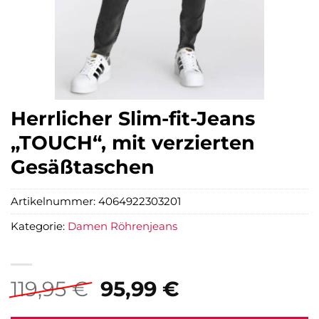
Herrlicher Slim-fit-Jeans
„TOUCH“, mit verzierten
Gesäßtaschen
Artikelnummer:
4064922303201
Kategorie:
Damen Röhrenjeans
Ursprünglicher
Aktueller
119,95
€
95,99
€
Preis
Preis