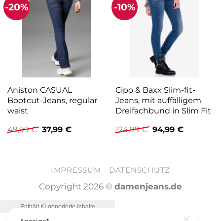
-20%
-10%
Aniston CASUAL
Cipo & Baxx Slim-fit-
Bootcut-Jeans, regular
Jeans, mit auffälligem
waist
Dreifachbund in Slim Fit
Ursprünglicher
Aktueller
Ursprünglicher
Aktueller
49,99
€
37,99
€
124,99
€
94,99
€
Preis
Preis
Preis
Preis
war:
ist:
war:
ist:
49,99 €
37,99 €.
124,99 €
94,99 €.
IMPRESSUM
DATENSCHUTZ
Copyright 2026 ©
damenjeans.de