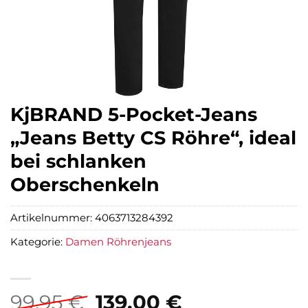
KjBRAND 5-Pocket-Jeans
„Jeans Betty CS Röhre“, ideal
bei schlanken
Oberschenkeln
Artikelnummer:
4063713284392
Kategorie:
Damen Röhrenjeans
Ursprünglicher
Aktueller
99,95
€
139,00
€