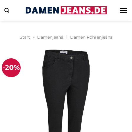
Zum
Inhalt
springen
Start
»
Damenjeans
»
Damen Röhrenjeans
-20%