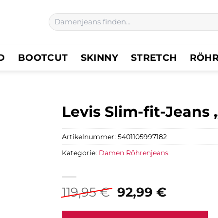
Suchen
nach:
D
BOOTCUT
SKINNY
STRETCH
RÖH
Levis Slim-fit-Jean
Artikelnummer:
5401105997182
Kategorie:
Damen Röhrenjeans
Ursprünglicher
Aktuell
119,95
€
92,99
€
Preis
Preis
war:
ist: