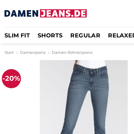
Zum
Inhalt
springen
SLIM FIT
SHORTS
REGULAR
RELAXE
Start
»
Damenjeans
»
Damen Röhrenjeans
-20%