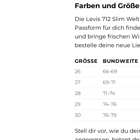
Farben und Größen
Die Levis 712 Slim Welt
Passform für dich find
und bringe frischen Wi
bestelle deine neue Li
GRÖSSE
BUNDWEITE 
26
66-69
27
69-71
28
71-74
29
74-76
30
76-79
Stell dir vor, wie du d
angegossen, betont dei