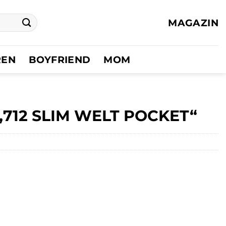
MAGAZIN
REN
BOYFRIEND
MOM
s „712 SLIM WELT POCKET“
er