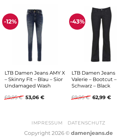
-12%
-43%
LTB Damen Jeans AMY X
LTB Damen Jeans
– Skinny Fit – Blau – Sior
Valerie – Bootcut –
Undamaged Wash
Schwarz – Black
Ursprünglicher
Aktueller
Ursprünglicher
Aktueller
69,95
€
53,06
€
69,95
€
62,99
€
Preis
Preis
Preis
Preis
war:
ist:
war:
ist:
69,95 €
53,06 €.
69,95 €
62,99 €.
IMPRESSUM
DATENSCHUTZ
Copyright 2026 ©
damenjeans.de