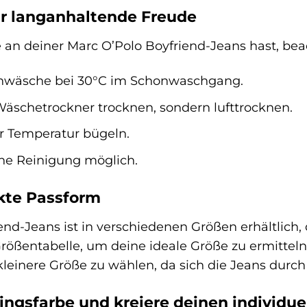
ür langanhaltende Freude
an deiner Marc O’Polo Boyfriend-Jeans hast, beac
nwäsche bei 30°C im Schonwaschgang.
Wäschetrockner trocknen, sondern lufttrocknen.
er Temperatur bügeln.
he Reinigung möglich.
kte Passform
end-Jeans ist in verschiedenen Größen erhältlich,
Größentabelle, um deine ideale Größe zu ermittel
 kleinere Größe zu wählen, da sich die Jeans durc
ingsfarbe und kreiere deinen individue