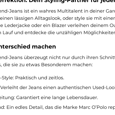
Perfektion: Dein Styling-Partner für jed
end-Jeans ist ein wahres Multitalent in deiner Ga
einen lässigen Alltagslook, oder style sie mit ein
 Lederjacke oder ein Blazer verleihen deinem Outf
en Lauf und entdecke die unzähligen Möglichkeiten,
Unterschied machen
end-Jeans überzeugt nicht nur durch ihren Schni
ls, die sie zu etwas Besonderem machen:
Style: Praktisch und zeitlos.
erleiht der Jeans einen authentischen Used-Loo
itung: Garantiert eine lange Lebensdauer.
 Ein edles Detail, das die Marke Marc O’Polo rep