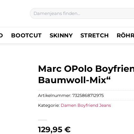
Suchen
nach:
D
BOOTCUT
SKINNY
STRETCH
RÖH
Marc OPolo Boyfrien
Baumwoll-Mix“
Artikelnummer:
7325868712975
Kategorie:
Damen Boyfriend Jeans
129,95
€