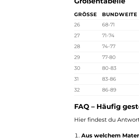
Größentabelle
GRÖSSE
BUNDWEITE 
26
68-71
27
71-74
28
74-77
29
77-80
30
80-83
31
83-86
32
86-89
FAQ – Häufig gest
Hier findest du Antwor
Aus welchem Materi