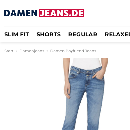
Zum
Inhalt
springen
SLIM FIT
SHORTS
REGULAR
RELAXE
Start
»
Damenjeans
»
Damen Boyfriend Jeans