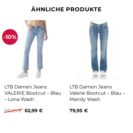
ÄHNLICHE PRODUKTE
-10%
LTB Damen Jeans
LTB Damen Jeans
VALERIE Bootcut – Blau
Valerie Bootcut – Blau –
– Lona Wash
Mandy Wash
Ursprünglicher
Aktueller
69,95
€
62,99
€
79,95
€
Preis
Preis
war:
ist:
69,95 €
62,99 €.