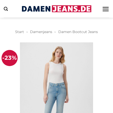
Zum
Inhalt
springen
Start
»
Damenjeans
»
Damen Bootcut Jeans
-23%