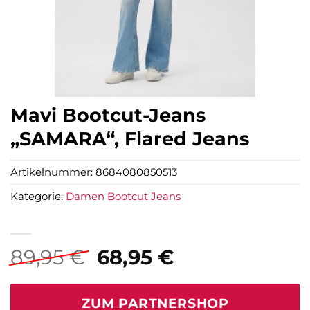
Mavi Bootcut-Jeans
„SAMARA“, Flared Jeans
Artikelnummer:
8684080850513
Kategorie:
Damen Bootcut Jeans
Ursprünglicher
Aktueller
89,95
€
68,95
€
Preis
Preis
war:
ist:
ZUM PARTNERSHOP