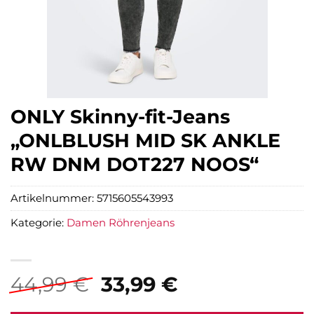
ONLY Skinny-fit-Jeans
„ONLBLUSH MID SK ANKLE
RW DNM DOT227 NOOS“
Artikelnummer:
5715605543993
Kategorie:
Damen Röhrenjeans
Ursprünglicher
Aktueller
44,99
€
33,99
€
Preis
Preis