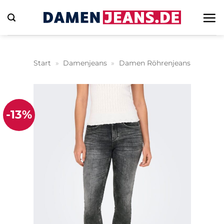
Zum
Inhalt
springen
Start
»
Damenjeans
»
Damen Röhrenjeans
-13%