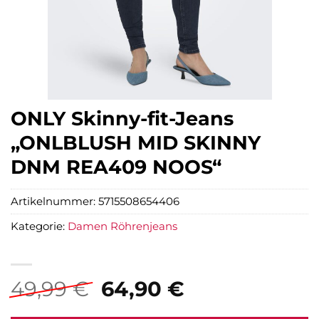
ONLY Skinny-fit-Jeans
„ONLBLUSH MID SKINNY
DNM REA409 NOOS“
Artikelnummer:
5715508654406
Kategorie:
Damen Röhrenjeans
Ursprünglicher
Aktueller
49,99
€
64,90
€
Preis
Preis