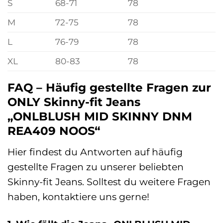
S
68-71
78
M
72-75
78
L
76-79
78
XL
80-83
78
FAQ – Häufig gestellte Fragen zur
ONLY Skinny-fit Jeans
„ONLBLUSH MID SKINNY DNM
REA409 NOOS“
Hier findest du Antworten auf häufig
gestellte Fragen zu unserer beliebten
Skinny-fit Jeans. Solltest du weitere Fragen
haben, kontaktiere uns gerne!