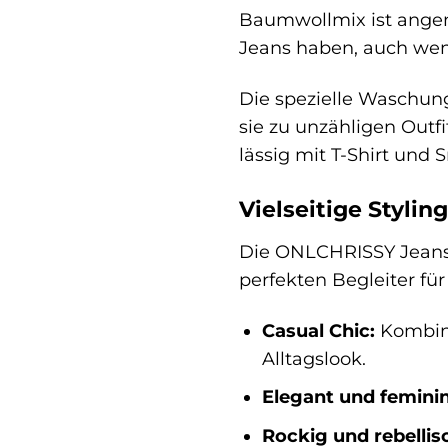
Baumwollmix ist angene
Jeans haben, auch wenn
Die spezielle Waschung
sie zu unzähligen Outf
lässig mit T-Shirt und 
Vielseitige Stylin
Die ONLCHRISSY Jeans is
perfekten Begleiter für
Casual Chic:
Kombini
Alltagslook.
Elegant und feminin
Rockig und rebellis