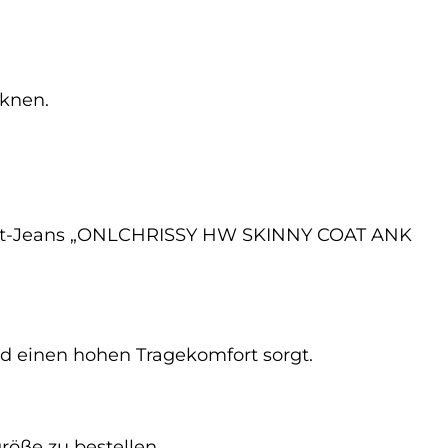
cknen.
ny-fit-Jeans „ONLCHRISSY HW SKINNY COAT ANK
und einen hohen Tragekomfort sorgt.
röße zu bestellen.