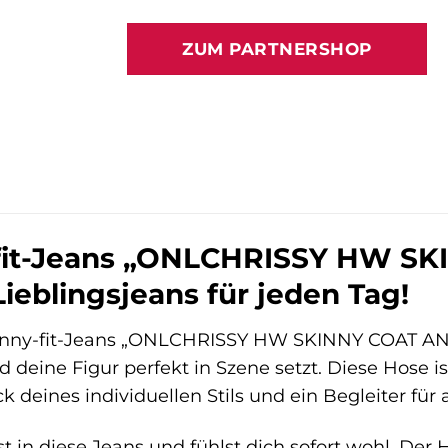
Preis
Preis
war:
ist:
ZUM PARTNERSHOP
49,99 €
40,99 €
fit-Jeans „ONLCHRISSY HW S
ieblingsjeans für jeden Tag!
nny-fit-Jeans „ONLCHRISSY HW SKINNY COAT ANK 
 deine Figur perfekt in Szene setzt. Diese Hose ist
 deines individuellen Stils und ein Begleiter für 
fst in diese Jeans und fühlst dich sofort wohl. Der