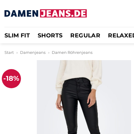
Zum
Inhalt
springen
SLIM FIT
SHORTS
REGULAR
RELAXE
Start
»
Damenjeans
»
Damen Röhrenjeans
-18%