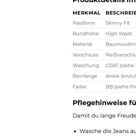
MERKMAL
BESCHREI
Passform
Skinny Fit
Bundhöhe
High Waist
Material
Baumwollmi
Verschluss
Reißverschl
Waschung
COAT (siehe
Beinlänge
Ankle (knöc
Farbe
BB (siehe P
Pflegehinweise f
Damit du lange Freude
Wasche die Jeans au