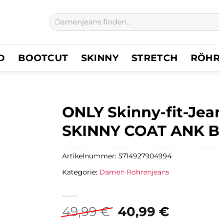
Suchen
nach:
D
BOOTCUT
SKINNY
STRETCH
RÖH
ONLY Skinny-fit-Je
SKINNY COAT ANK B
Artikelnummer:
5714927904994
Kategorie:
Damen Röhrenjeans
Ursprünglicher
Aktuell
49,99
€
40,99
€