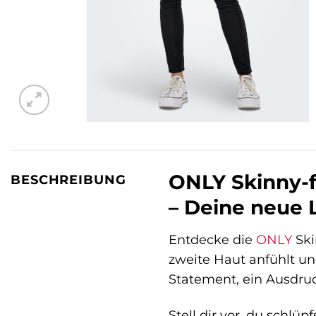
ONLY Skinny-
BESCHREIBUNG
– Deine neue L
Entdecke die
ONLY
Ski
zweite Haut anfühlt und
Statement, ein Ausdruck
Stell dir vor, du schlüp