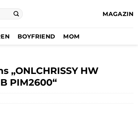
MAGAZIN
REN
BOYFRIEND
MOM
ans „ONLCHRISSY HW
B PIM2600“
er