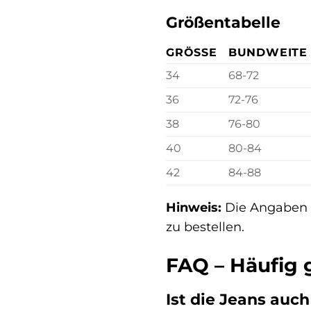
Größentabelle
GRÖSSE
BUNDWEITE 
34
68-72
36
72-76
38
76-80
40
80-84
42
84-88
Hinweis:
Die Angaben i
zu bestellen.
FAQ – Häufig g
Ist die Jeans auc