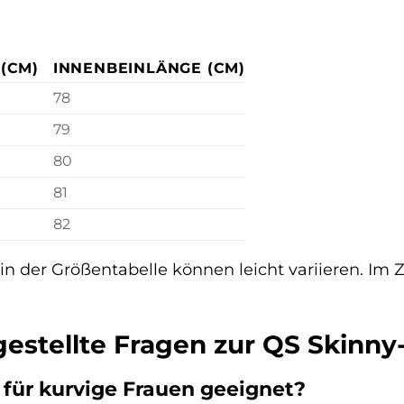
(CM)
INNENBEINLÄNGE (CM)
78
79
80
81
82
n der Größentabelle können leicht variieren. Im 
estellte Fragen zur QS Skinny-
h für kurvige Frauen geeignet?