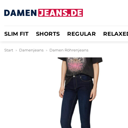
Zum
Inhalt
springen
SLIM FIT
SHORTS
REGULAR
RELAXE
Start
»
Damenjeans
»
Damen Röhrenjeans