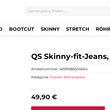
Suchen
nach:
D
BOOTCUT
SKINNY
STRETCH
RÖH
QS Skinny-fit-Jeans
Artikelnummer:
4099586504664
Kategorie:
Damen Röhrenjeans
49,90
€