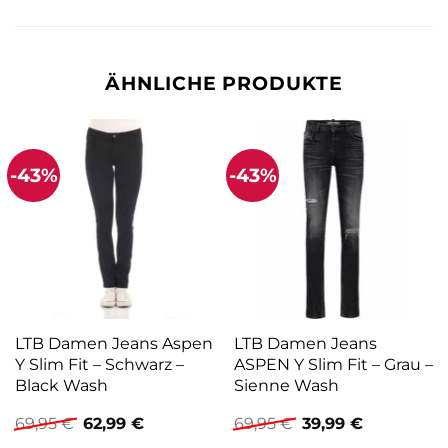
ÄHNLICHE PRODUKTE
-43%
-43%
LTB Damen Jeans Aspen
LTB Damen Jeans
Y Slim Fit – Schwarz –
ASPEN Y Slim Fit – Grau –
Black Wash
Sienne Wash
Ursprünglicher
Aktueller
Ursprünglicher
Aktueller
69,95
€
62,99
€
69,95
€
39,99
€
Preis
Preis
Preis
Preis