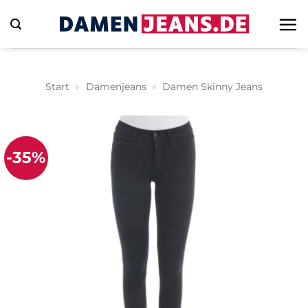
Zum
Inhalt
springen
Start
»
Damenjeans
»
Damen Skinny Jeans
-35%