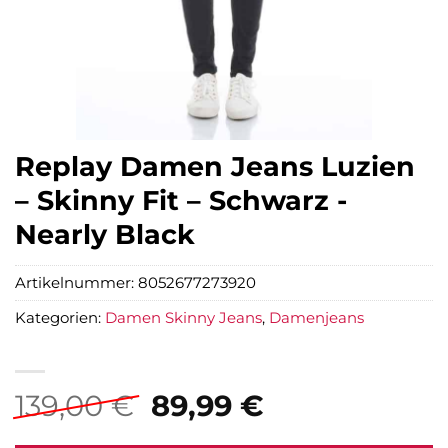
Replay Damen Jeans Luzien
– Skinny Fit – Schwarz -
Nearly Black
Artikelnummer:
8052677273920
Kategorien:
Damen Skinny Jeans
,
Damenjeans
Ursprünglicher
Aktueller
139,00
€
89,99
€
Preis
Preis