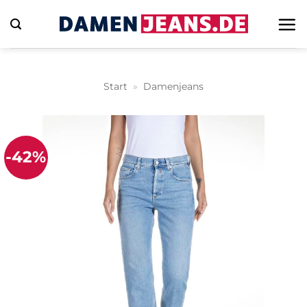
Zum
Inhalt
springen
Start
»
Damenjeans
-42%