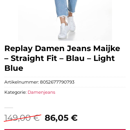
Replay Damen Jeans Maijke
– Straight Fit – Blau – Light
Blue
Artikelnummer:
8052677790793
Kategorie:
Damenjeans
Ursprünglicher
Aktueller
149,00
€
86,05
€
Preis
Preis