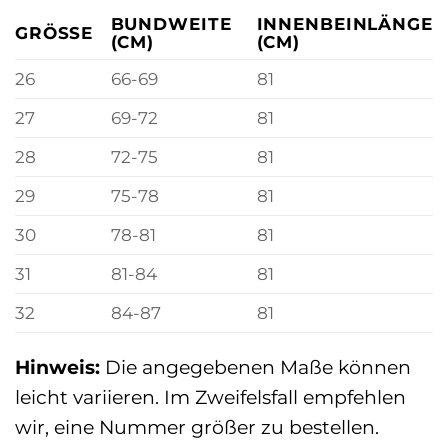
BUNDWEITE
INNENBEINLÄNGE
GRÖSSE
(CM)
(CM)
26
66-69
81
27
69-72
81
28
72-75
81
29
75-78
81
30
78-81
81
31
81-84
81
32
84-87
81
Hinweis:
Die angegebenen Maße können
leicht variieren. Im Zweifelsfall empfehlen
wir, eine Nummer größer zu bestellen.