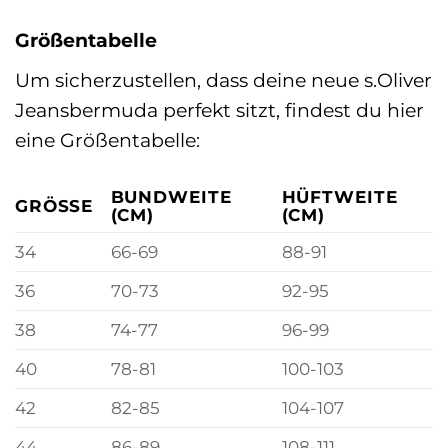
Größentabelle
Um sicherzustellen, dass deine neue s.Oliver
Jeansbermuda perfekt sitzt, findest du hier
eine Größentabelle:
BUNDWEITE
HÜFTWEITE
GRÖSSE
(CM)
(CM)
34
66-69
88-91
36
70-73
92-95
38
74-77
96-99
40
78-81
100-103
42
82-85
104-107
44
86-89
108-111