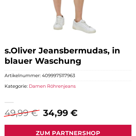
s.Oliver Jeansbermudas, in
blauer Waschung
Artikelnummer:
4099975117963
Kategorie:
Damen Röhrenjeans
Ursprünglicher
Aktueller
49,99
€
34,99
€
Preis
Preis
war:
ist:
ZUM PARTNERSHOP