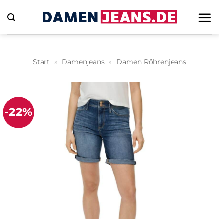
Zum
Inhalt
springen
Start
»
Damenjeans
»
Damen Röhrenjeans
-22%