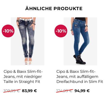
ÄHNLICHE PRODUKTE
-10%
-10%
Cipo & Baxx Slim-fit-
Cipo & Baxx Slim-fit-
Jeans, mit niedriger
Jeans, mit auffälligem
Taille in Straight Fit
Dreifachbund in Slim Fit
Ursprünglicher
Aktueller
Ursprünglicher
Aktueller
109,99
€
83,99
€
124,99
€
94,99
€
Preis
Preis
Preis
Preis
war:
ist:
war:
ist:
109,99 €
83,99 €.
124,99 €
94,99 €.