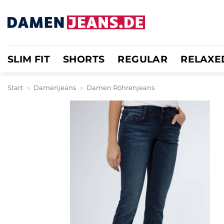
Zum
Inhalt
springen
SLIM FIT
SHORTS
REGULAR
RELAXE
Start
»
Damenjeans
»
Damen Röhrenjeans