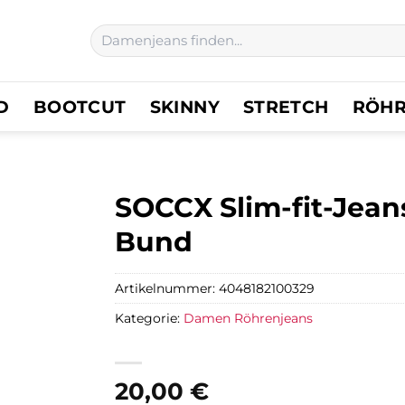
Suchen
nach:
D
BOOTCUT
SKINNY
STRETCH
RÖH
SOCCX Slim-fit-Jean
Bund
Artikelnummer:
4048182100329
Kategorie:
Damen Röhrenjeans
20,00
€