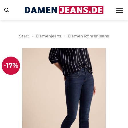
Zum
Inhalt
springen
Start
»
Damenjeans
»
Damen Röhrenjeans
-17%