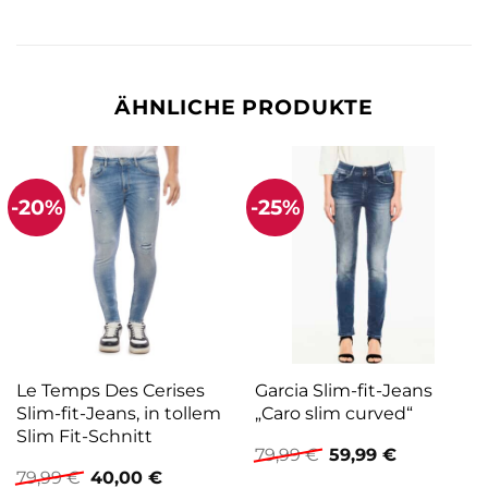
ÄHNLICHE PRODUKTE
-20%
-25%
Le Temps Des Cerises
Garcia Slim-fit-Jeans
Slim-fit-Jeans, in tollem
„Caro slim curved“
Slim Fit-Schnitt
Ursprünglicher
Aktueller
79,99
€
59,99
€
Preis
Preis
Ursprünglicher
Aktueller
79,99
€
40,00
€