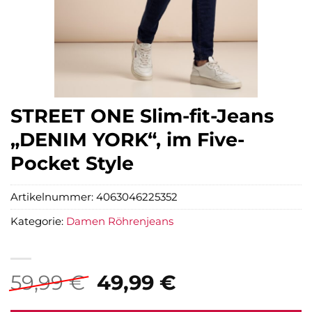
STREET ONE Slim-fit-Jeans
„DENIM YORK“, im Five-
Pocket Style
Artikelnummer:
4063046225352
Kategorie:
Damen Röhrenjeans
Ursprünglicher
Aktueller
59,99
€
49,99
€
Preis
Preis