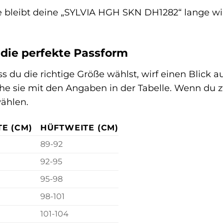
ge bleibt deine „SYLVIA HGH SKN DH1282“ lange wie
 die perfekte Passform
s du die richtige Größe wählst, wirf einen Blick a
he sie mit den Angaben in der Tabelle. Wenn du z
ählen.
E (CM)
HÜFTWEITE (CM)
89-92
92-95
95-98
98-101
101-104