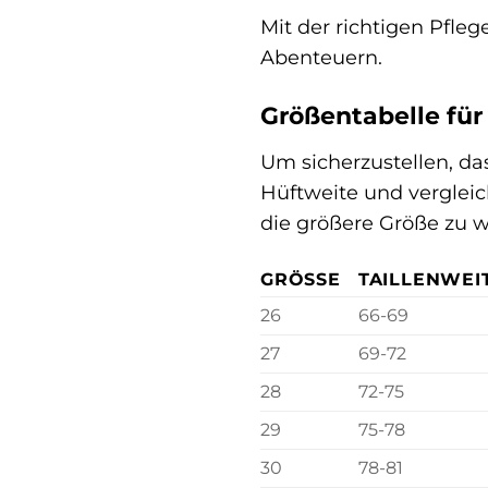
Mit der richtigen Pfle
Abenteuern.
Größentabelle für
Um sicherzustellen, das
Hüftweite und vergleic
die größere Größe zu w
GRÖSSE
TAILLENWEIT
26
66-69
27
69-72
28
72-75
29
75-78
30
78-81