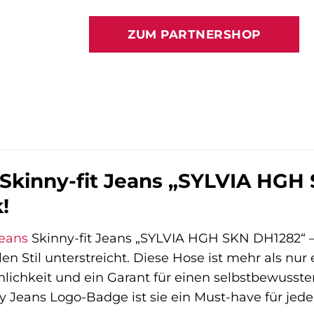
Preis
Preis
war:
ist:
ZUM PARTNERSHOP
99,90 €
149,00
kinny-fit Jeans „SYLVIA HGH 
!
eans
Skinny-fit Jeans „SYLVIA HGH SKN DH1282“ – e
en Stil unterstreicht. Diese Hose ist mehr als nur 
lichkeit und ein Garant für einen selbstbewussten
Jeans Logo-Badge ist sie ein Must-have für jed