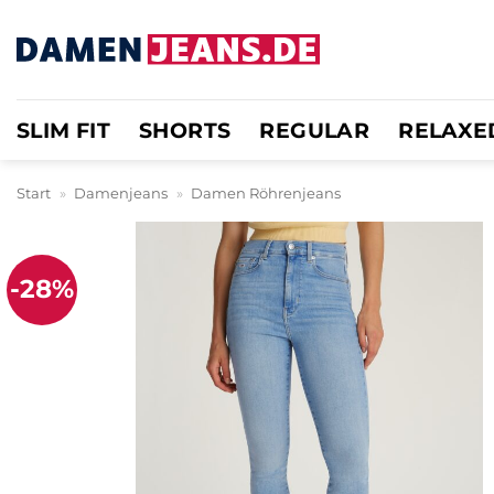
Zum
Inhalt
springen
SLIM FIT
SHORTS
REGULAR
RELAXE
Start
»
Damenjeans
»
Damen Röhrenjeans
-28%