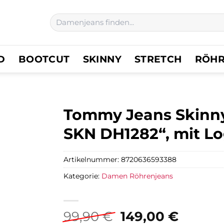
Suchen
nach:
D
BOOTCUT
SKINNY
STRETCH
RÖH
Tommy Jeans Skinny
SKN DH1282“, mit L
Artikelnummer:
8720636593388
Kategorie:
Damen Röhrenjeans
Ursprünglicher
Aktuel
99,90
€
149,00
€