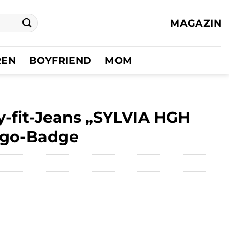
MAGAZIN
REN
BOYFRIEND
MOM
-fit-Jeans „SYLVIA HGH
ogo-Badge
ler