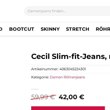
Suchen
nach:
D
BOOTCUT
SKINNY
STRETCH
RÖH
Cecil Slim-fit-Jeans
Artikelnummer:
4063045224301
Kategorie:
Damen Röhrenjeans
Ursprünglicher
Aktuell
59,99
€
42,00
€
Preis
Preis
war:
ist: