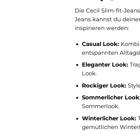
Die Cecil Slim-fit-Jean
Jeans kannst du deinen 
inspirieren werden:
Casual Look:
Kombini
entspannten Alltags
Eleganter Look:
Trag
Look.
Rockiger Look:
Styl
Sommerlicher Look
Sommerlook.
Winterlicher Look:
T
gemütlichen Winterl