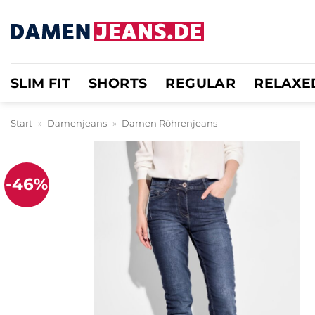
Zum
Inhalt
springen
SLIM FIT
SHORTS
REGULAR
RELAXE
Start
»
Damenjeans
»
Damen Röhrenjeans
-46%