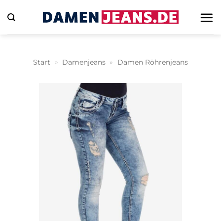
Zum
Inhalt
springen
Start
»
Damenjeans
»
Damen Röhrenjeans