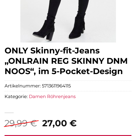
ONLY Skinny-fit-Jeans
„ONLRAIN REG SKINNY DNM
NOOS“, im 5-Pocket-Design
Artikelnummer:
5713611964115
Kategorie:
Damen Röhrenjeans
Ursprünglicher
Aktueller
29,99
€
27,00
€
Preis
Preis