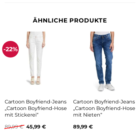
ÄHNLICHE PRODUKTE
-22%
Cartoon Boyfriend-Jeans
Cartoon Boyfriend-Jeans
„Cartoon Boyfriend-Hose
„Cartoon Boyfriend-Hose
mit Stickerei“
mit Nieten“
Ursprünglicher
Aktueller
89,99
€
45,99
€
89,99
€
Preis
Preis
war:
ist: