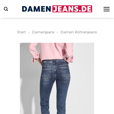
Zum
Inhalt
springen
Start
»
Damenjeans
»
Damen Röhrenjeans